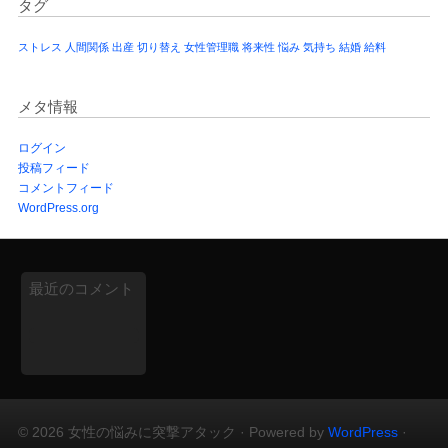
タグ
ストレス
人間関係
出産
切り替え
女性管理職
将来性
悩み
気持ち
結婚
給料
メタ情報
ログイン
投稿フィード
コメントフィード
WordPress.org
最近のコメント
© 2026 女性の悩みに突撃アタック · Powered by
WordPress
·